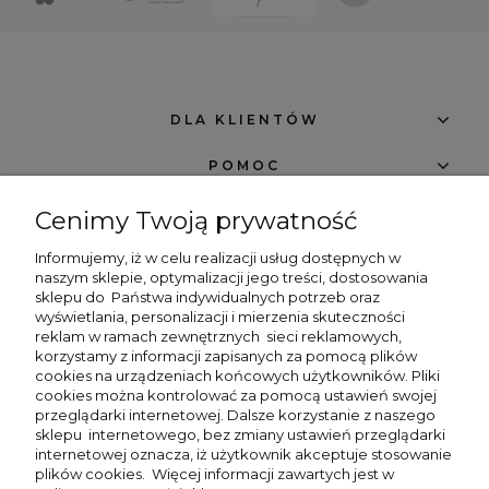
DLA KLIENTÓW
POMOC
O FIRMIE
Cenimy Twoją prywatność
NEWSLETTER -7% NA PIERWSZE ZAKUPY
Informujemy, iż w celu realizacji usług dostępnych w
naszym sklepie, optymalizacji jego treści, dostosowania
sklepu do
Państwa indywidualnych potrzeb oraz
wyświetlania, personalizacji i mierzenia skuteczności
reklam w ramach zewnętrznych
sieci reklamowych,
korzystamy z informacji zapisanych za pomocą plików
cookies na urządzeniach końcowych użytkowników. Pliki
zapisz się
cookies można kontrolować za pomocą ustawień swojej
przeglądarki internetowej. Dalsze korzystanie z naszego
sklepu internetowego, bez zmiany ustawień przeglądarki
Chcę dostawać powiadomienia o nowościach i rabatach w sklepie Beng
internetowej oznacza, iż użytkownik akceptuje stosowanie
Shop.
plików cookies. Więcej informacji zawartych jest w