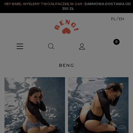
HEY BABE, WYŚLEMY TWOJĄ PACZKĘ W 24H
∙ DARMOWA DOSTAWA OD 
350 ZŁ
PL
/
EN
BENG