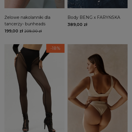
Żelowe nakolanniki dla
Body BENG x FARYŃSKA
tancerzy- bunheads
389,00 zł
199,00 zł
209,00 zł
-18%