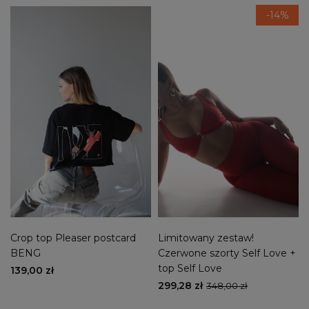
Biały
(2)
-14%
Czarny
(53)
Beżowy
(21)
Brązowy
(3)
Czerwony
(4)
Różowy
(11)
Złoty
(1)
Zielony
(1)
Niebieski
(1)
Panterka
(4)
Nowość
tak
(12)
nie
(98)
Crop top Pleaser postcard
Limitowany zestaw!
Promocja
BENG
Czerwone szorty Self Love +
top Self Love
139,00 zł
tak
(12)
299,28 zł
348,00 zł
nie
(98)