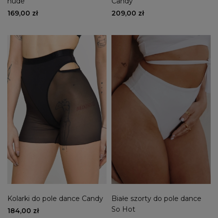
nude
Candy
169,00 zł
209,00 zł
Kolarki do pole dance Candy
Białe szorty do pole dance
So Hot
184,00 zł