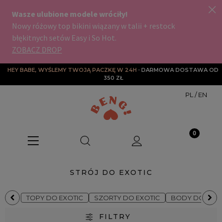
HEY BABE, WYŚLEMY TWOJĄ PACZKĘ W 24H
∙ DARMOWA DOSTAWA OD 
350 ZŁ
PL
/
EN
STRÓJ DO EXOTIC
TOPY DO EXOTIC
SZORTY DO EXOTIC
BODY DO EXOT
FILTRY