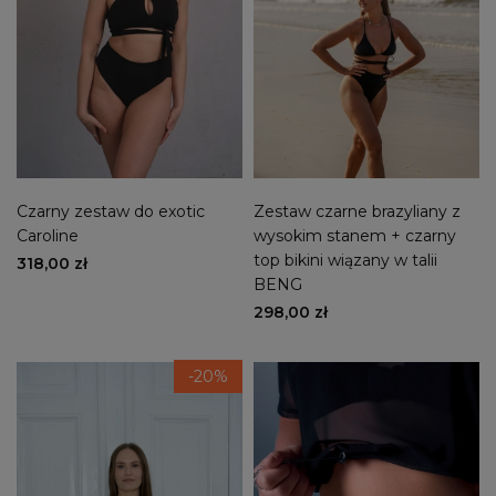
Czarny zestaw do exotic
Zestaw czarne brazyliany z
Caroline
wysokim stanem + czarny
top bikini wiązany w talii
318,00 zł
BENG
298,00 zł
-20%