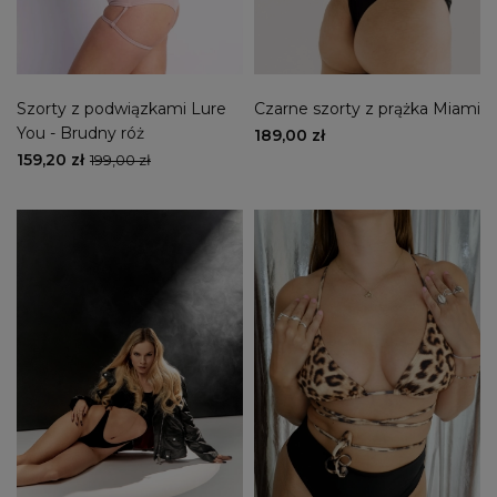
Szorty z podwiązkami Lure
Czarne szorty z prążka Miami
You - Brudny róż
189,00 zł
159,20 zł
199,00 zł