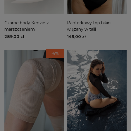
Czarne body Kenzie z
Panterkowy top bikini
marszczeniem
wiązany w talii
289,00 zł
149,00 zł
-5%