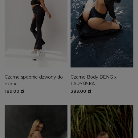
Czarne spodnie dzwony do
Czarne Body BENG x
exotic
FARYŃSKA
189,00 zł
389,00 zł