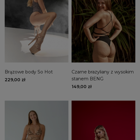
Brązowe body So Hot
Czarne brazyliany z wysokim
stanem BENG
229,00 zł
149,00 zł