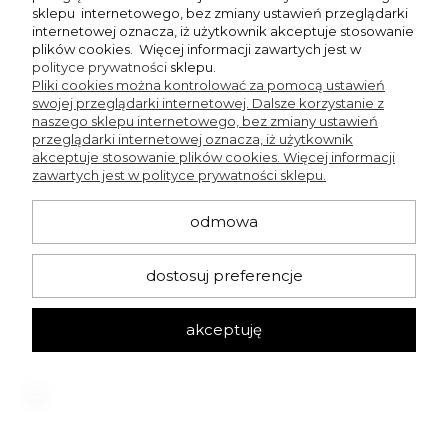
sklepu internetowego, bez zmiany ustawień przeglądarki
internetowej oznacza, iż użytkownik akceptuje stosowanie
plików cookies. Więcej informacji zawartych jest w
polityce prywatności
sklepu.
Pliki cookies można kontrolować za pomocą ustawień
swojej przeglądarki internetowej. Dalsze korzystanie z
naszego sklepu internetowego, bez zmiany ustawień
przeglądarki internetowej oznacza, iż użytkownik
akceptuje stosowanie plików cookies. Więcej informacji
zawartych jest w polityce prywatności sklepu.
odmowa
dostosuj preferencje
Beżowe nakolanniki Pro 4
Nakolanniki do pole dance –
Queen
Pro 5 łatwe zakładanie
akceptuję
215,00 zł
215,00 zł