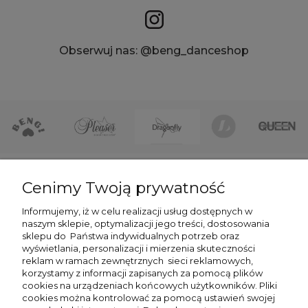
Obserwuj nas: @beng_danceshop
Cenimy Twoją prywatność
DLA KLIENTÓW
Informujemy, iż w celu realizacji usług dostępnych w
naszym sklepie, optymalizacji jego treści, dostosowania
sklepu do
Państwa indywidualnych potrzeb oraz
POMOC
wyświetlania, personalizacji i mierzenia skuteczności
reklam w ramach zewnętrznych
sieci reklamowych,
O FIRMIE
korzystamy z informacji zapisanych za pomocą plików
cookies na urządzeniach końcowych użytkowników. Pliki
NEWSLETTER -7% NA PIERWSZE ZAKUPY
cookies można kontrolować za pomocą ustawień swojej