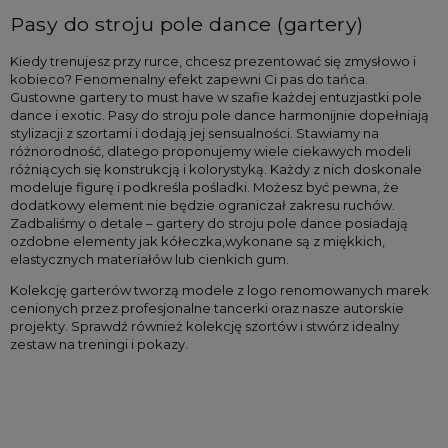
Pasy do stroju pole dance (gartery)
Kiedy trenujesz przy rurce, chcesz prezentować się zmysłowo i 
kobieco? Fenomenalny efekt zapewni Ci pas do tańca. 
Gustowne gartery to must have w szafie każdej entuzjastki pole 
dance i exotic. Pasy do stroju pole dance harmonijnie dopełniają 
stylizacji z szortami i dodają jej sensualności. Stawiamy na 
różnorodność, dlatego proponujemy wiele ciekawych modeli 
różniących się konstrukcją i kolorystyką. Każdy z nich doskonale 
modeluje figurę i podkreśla pośladki. Możesz być pewna, że 
dodatkowy element nie będzie ograniczał zakresu ruchów. 
Zadbaliśmy o detale – gartery do stroju pole dance posiadają 
ozdobne elementy jak kółeczka,wykonane są z miękkich, 
elastycznych materiałów lub cienkich gum.
Kolekcję garterów tworzą modele z logo renomowanych marek 
cenionych przez profesjonalne tancerki oraz nasze autorskie 
projekty. Sprawdź również kolekcję szortów i stwórz idealny 
zestaw na treningi i pokazy.