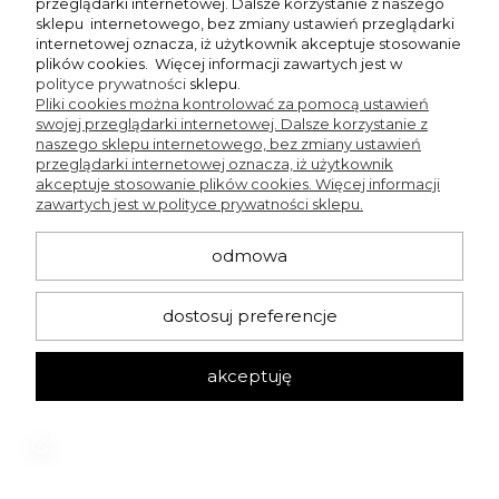
przeglądarki internetowej. Dalsze korzystanie z naszego
sklepu internetowego, bez zmiany ustawień przeglądarki
internetowej oznacza, iż użytkownik akceptuje stosowanie
plików cookies. Więcej informacji zawartych jest w
polityce prywatności
sklepu.
Pliki cookies można kontrolować za pomocą ustawień
zapisz się
swojej przeglądarki internetowej. Dalsze korzystanie z
naszego sklepu internetowego, bez zmiany ustawień
przeglądarki internetowej oznacza, iż użytkownik
Chcę dostawać powiadomienia o nowościach i rabatach w sklepie Beng
akceptuje stosowanie plików cookies. Więcej informacji
Shop.
zawartych jest w polityce prywatności sklepu.
odmowa
KONTAKT
dostosuj preferencje
+48 660 751 536
bengshop24@gmail.com
Pn-Czw 12:00-17:00
akceptuję
Sklep stacjonarny
ul. Ordona 7, Katowice
Aktualne godziny otwarcia sklepu stacjonarnego