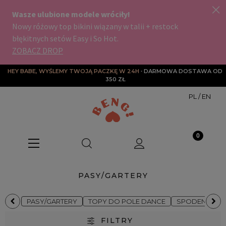
HEY BABE, WYŚLEMY TWOJĄ PACZKĘ W 24H
∙ DARMOWA DOSTAWA OD 
350 ZŁ
PL
/
EN
PASY/GARTERY
PASY/GARTERY
TOPY DO POLE DANCE
SPODENKI DO
FILTRY