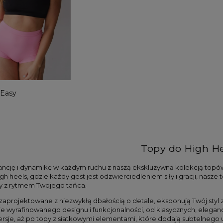
 Easy
Topy do High H
ancję i dynamikę w każdym ruchu z naszą ekskluzywną kolekcją topów
gh heels, gdzie każdy gest jest odzwierciedleniem siły i gracji, nasze
y z rytmem Twojego tańca.
ini wiązany w talii BENG
Czarny top z siatką Mesh Me Up
189,00 zł
zaprojektowane z niezwykłą dbałością o detale, eksponują Twój styl 
e wyrafinowanego designu i funkcjonalności, od klasycznych, eleganc
rsje, aż po topy z siatkowymi elementami, które dodają subtelnego 