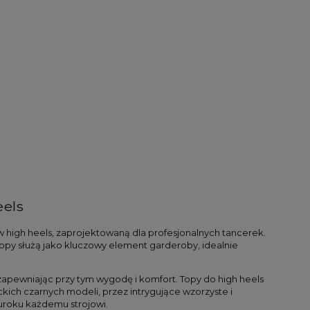
eels
 high heels, zaprojektowaną dla profesjonalnych tancerek. 
 topy służą jako kluczowy element garderoby, idealnie 
Czarny Top Easy
Panterkowy top bik
169,00 zł
149,00 zł
zapewniając przy tym wygodę i komfort. Topy do high heels 
kich czarnych modeli, przez intrygujące wzorzyste i 
uroku każdemu strojowi.