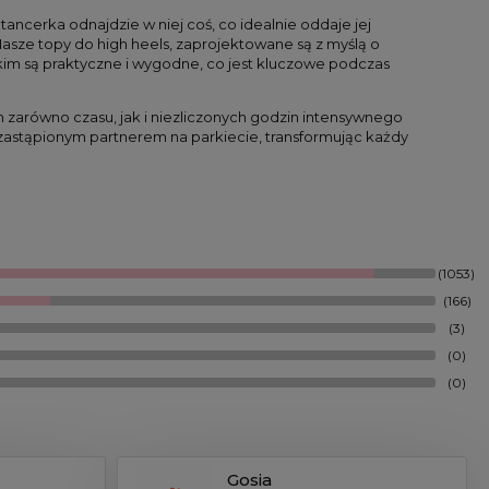
tancerka odnajdzie w niej coś, co idealnie oddaje jej 
asze topy do high heels, zaprojektowane są z myślą o 
kim są praktyczne i wygodne, co jest kluczowe podczas 
 zarówno czasu, jak i niezliczonych godzin intensywnego 
ezastąpionym partnerem na parkiecie, transformując każdy 
(1053)
(166)
(3)
(0)
(0)
Gosia