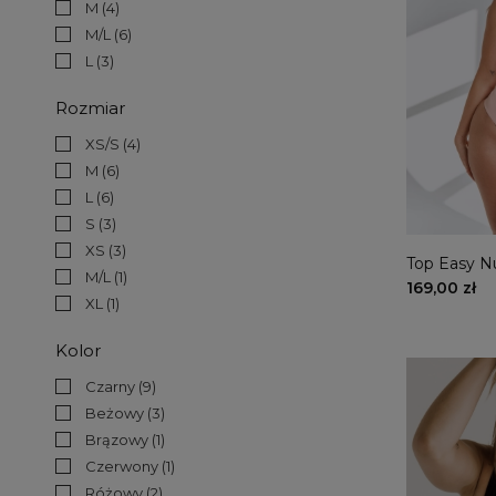
M
(4)
M/L
(6)
L
(3)
Rozmiar
XS/S
(4)
M
(6)
L
(6)
S
(3)
XS
(3)
Top Easy 
M/L
(1)
169,00 zł
XL
(1)
Kolor
Czarny
(9)
Beżowy
(3)
Brązowy
(1)
Czerwony
(1)
Różowy
(2)