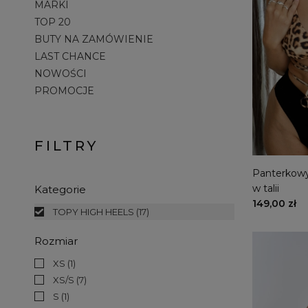
MARKI
TOP 20
BUTY NA ZAMÓWIENIE
LAST CHANCE
NOWOŚCI
PROMOCJE
FILTRY
Panterkowy 
w talii
Kategorie
149,00 zł
TOPY HIGH HEELS
(17)
Rozmiar
XS
(1)
XS/S
(7)
S
(1)