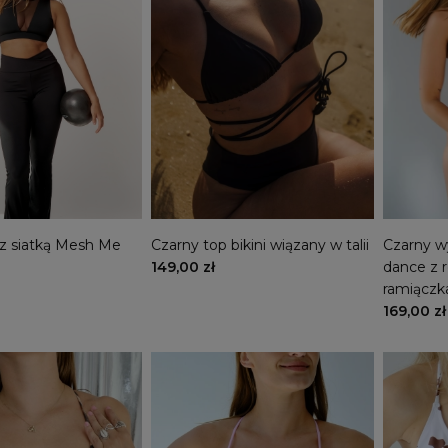
 z siatką Mesh Me
Czarny top bikini wiązany w talii
Czarny w
dance z 
149,00 zł
ramiącz
169,00 zł