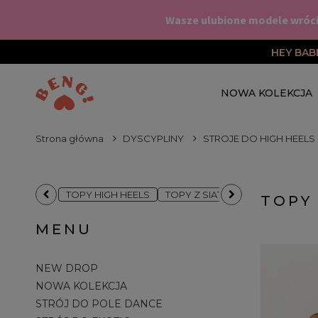
HEY BAB
NOWA KOLEKCJA
BUTY DO EXOTIC PO
Strona główna
DYSCYPLINY
STROJE DO HIGH HEELS
STROJE NA PILATES
DYS
TOPY HIGH HEELS
TOPY Z SIATKI DO HIGH HEELS
TOPY
MENU
NEW DROP
NOWA KOLEKCJA
STRÓJ DO POLE DANCE