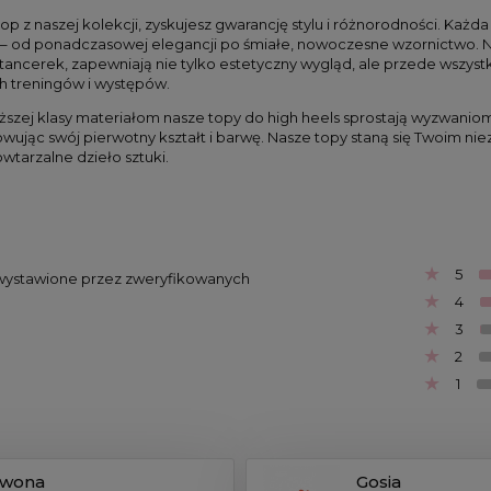
op z naszej kolekcji, zyskujesz gwarancję stylu i różnorodności. Każda 
yl – od ponadczasowej elegancji po śmiałe, nowoczesne wzornictwo. N
tancerek, zapewniają nie tylko estetyczny wygląd, ale przede wszyst
h treningów i występów.
ższej klasy materiałom nasze topy do high heels sprostają wyzwaniom
wując swój pierwotny kształt i barwę. Nasze topy staną się Twoim ni
wtarzalne dzieło sztuki.
5
są wystawione przez zweryfikowanych
4
3
2
1
Iwona
Gosia