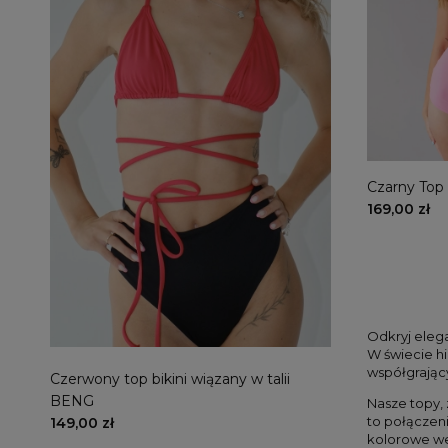
Czarny Top
169,00 zł
Odkryj eleg
W świecie hi
współgrając
Czerwony top bikini wiązany w talii
Różowy top bik
BENG
149,00 zł
Nasze topy, 
to połączeni
149,00 zł
kolorowe we