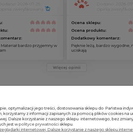
Dodano: 2026-07-25
Dodano: 2026-07
Opinia zweryfikowana
Opinia zweryfik
u:
Ocena sklepu:
ktu:
Ocena produktu:
omentarz:
Dodatkowy komentarz:
. Materiał bardzo przyjemny w
Pięknie leżą, bardzo wygodne, n
cam
uciskają
Więcej opinii
epie, optymalizacji jego treści, dostosowania sklepu do
Państwa indywi
Obserwuj nas: @beng_danceshop
h, korzystamy z informacji zapisanych za pomocą plików cookies na
ej. Dalsze korzystanie z naszego sklepu internetowego, bez zmiany
ych jest w
polityce prywatności
sklepu.
eglądarki internetowej. Dalsze korzystanie z naszego sklepu intern