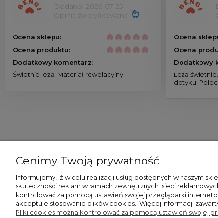
Dodano: 2026-07-25
Opinia zweryfikowana
Ocena sklepu:
Ocena sklep
Ocena produktu:
Ocena produ
Dodatkowy komentarz:
Dodatkowy k
Świetnie leżą. Materiał rewelacyjny
Leżą świetnie
dotyku. Pole
Cenimy Twoją prywatność
Informujemy, iż w celu realizacji usług dostępnych w naszym skl
skuteczności reklam w ramach zewnętrznych
sieci reklamowyc
kontrolować za pomocą ustawień swojej przeglądarki internetow
akceptuje stosowanie plików cookies. Więcej informacji zawart
Pliki cookies można kontrolować za pomocą ustawień swojej prz