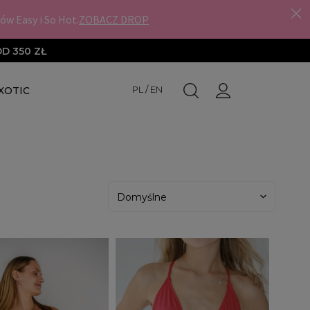
D 350 ZŁ
PL
/
EN
XOTIC
ELOWE
NOWOŚCI
HIGH HEELS
NAKOLANNIKI DO HIGH HEELS