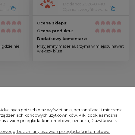
-18
Dodano: 2026-07-18
owana
Opinia zweryfikowana
Ocena sklepu:
Ocena produktu:
Dodatkowy komentarz:
igdzie nie
Przyjemny materiał, trzyma w miejscu nawet
większy biust
dualnych potrzeb oraz wyświetlania, personalizacji i mierzenia
 urządzeniach końcowych użytkowników. Pliki cookies można
 ustawień przeglądarki internetowej oznacza, iż użytkownik
etowego, bez zmiany ustawień przeglądarki internetowej