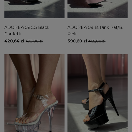
ADORE-708CG Black
ADORE-709 B. Pink Pat/B.
Confetti
Pink
420,64 zł
390,60 zł
478,00 zł
465,00 zł