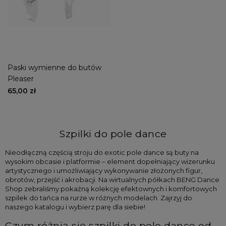
Paski wymienne do butów
Pleaser
65,00 zł
Szpilki do pole dance
Nieodłączną częścią stroju do exotic pole dance są buty na 
wysokim obcasie i platformie – element dopełniający wizerunku 
artystycznego i umożliwiający wykonywanie złożonych figur, 
obrotów, przejść i akrobacji. Na wirtualnych półkach BENG Dance 
Shop zebraliśmy pokaźną kolekcję efektownych i komfortowych 
szpilek do tańca na rurze w różnych modelach. Zajrzyj do 
naszego katalogu i wybierz parę dla siebie!
Czym różnią się szpilki do pole dance od 