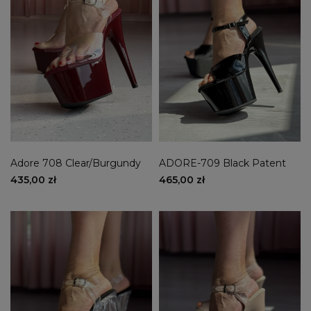
35
(22)
36
(52)
37
(51)
38
(52)
39
(49)
40
(50)
41
(18)
Kolor
Adore 708 Clear/Burgundy
ADORE-709 Black Patent
Biały
(1)
435,00 zł
465,00 zł
Czarny
(21)
Beżowy
(5)
Czerwony
(5)
Różowy
(12)
Srebrny
(5)
Przezroczysty
(6)
Wysokość obcasa