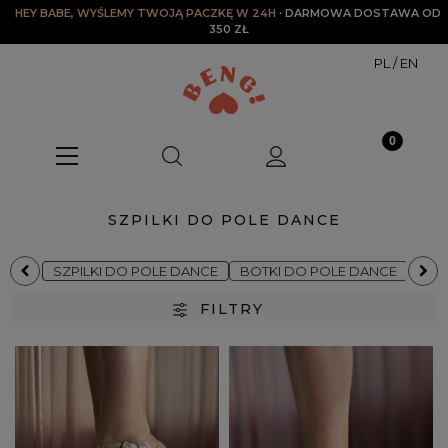
HEY BABE, WYŚLEMY TWOJĄ PACZKĘ W 24H
∙ DARMOWA DOSTAWA OD 
350 ZŁ
PL
/
EN
SZPILKI DO POLE DANCE
SZPILKI DO POLE DANCE
BOTKI DO POLE DANCE
BUT
FILTRY
Kategorie
SZPILKI DO POLE DANCE
(57)
Rozmiar