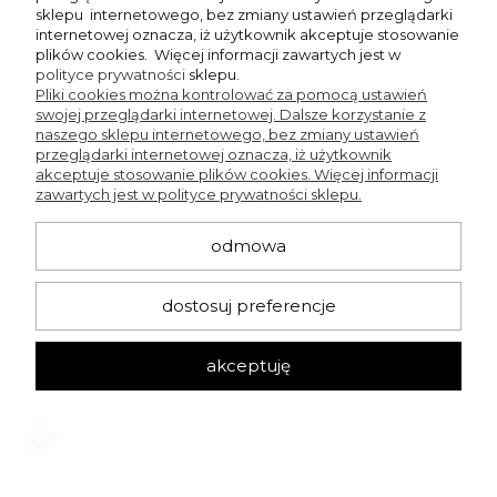
nakładkom możesz szybko zmienić sandałki w obuwie z 
sklepu internetowego, bez zmiany ustawień przeglądarki
zamkniętym przodem. Ponadto po każdym treningu przetrzyj 
internetowej oznacza, iż użytkownik akceptuje stosowanie
szpilki miękką, wilgotną ściereczką, aby usunąć kurz i resztki 
plików cookies. Więcej informacji zawartych jest w
magnezji. Przechowuj je w osobnym woreczku lub pudełku.
polityce prywatności
sklepu.
Pliki cookies można kontrolować za pomocą ustawień
Najczęściej zadawane pytania
swojej przeglądarki internetowej. Dalsze korzystanie z
naszego sklepu internetowego, bez zmiany ustawień
przeglądarki internetowej oznacza, iż użytkownik
akceptuje stosowanie plików cookies. Więcej informacji
zawartych jest w polityce prywatności sklepu.
Na co zwrócić uwagę przy wyborze szpilek do pole
dance?
odmowa
Szpilki do pole dance zapewniają każdej tancerce, niezależnie
od stopnia jej zaawansowania, bezpieczeństwo i komfort
dostosuj preferencje
podczas wykonywania obrotów, przejść i figur. Buty zabierane na
treningi powinny być przede wszystkim wygodne i odporne na
ścieranie. Mniej zaawansowanym tancerkom polecane są szpilki
akceptuję
do tańca na rurze z obcasem o wysokości 6 lub 7 cali, a tym
bardziej doświadczonym – z obcasem mierzącym 8 i 9 cali.
Modele z lakierowanej skóry zapewniają doskonałą
przyczepność do rurki, więc świetnie sprawdzają się na
treningach. Z kolei tancerki pragnące jak najlepiej
zaprezentować się na pokazach chętnie wybierają fantazyjne
botki, sandały i kozaki udekorowane ćwiekami czy brokatem.