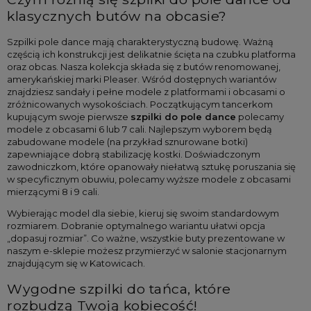
klasycznych butów na obcasie?
Szpilki pole dance mają charakterystyczną budowę. Ważną 
częścią ich konstrukcji jest delikatnie ścięta na czubku platforma 
oraz obcas. Nasza kolekcja składa się z butów renomowanej, 
amerykańskiej marki Pleaser. Wśród dostępnych wariantów 
znajdziesz sandały i pełne modele z platformami i obcasami o 
zróżnicowanych wysokościach. Początkującym tancerkom 
kupującym swoje pierwsze 
szpilki do pole dance
 polecamy 
modele z obcasami 6 lub 7 cali. Najlepszym wyborem będą 
zabudowane modele (na przykład sznurowane botki) 
zapewniające dobrą stabilizację kostki. Doświadczonym 
zawodniczkom, które opanowały niełatwą sztukę poruszania się 
w specyficznym obuwiu, polecamy wyższe modele z obcasami 
mierzącymi 8 i 9 cali.
Wybierając model dla siebie, kieruj się swoim standardowym 
rozmiarem. Dobranie optymalnego wariantu ułatwi opcja 
„dopasuj rozmiar”. Co ważne, wszystkie buty prezentowane w 
naszym e-sklepie możesz przymierzyć w salonie stacjonarnym 
znajdującym się w Katowicach.
Wygodne szpilki do tańca, które 
rozbudzą Twoją kobiecość!