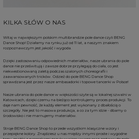
KILKA SŁÓW O NAS
Witaj w największym polskim multibrandzie pole dance czyli BENG 
Dance Shop! Działamy na rynku już od 11 lat, a naszym znakiem 
rozpoznawczym jest jakość i wygoda.
Dzięki zastosowaniu odpowiednich materiałów, nasze ubrania do pole 
dance nie prześwitują i zawsze dobrze przylegają do ciała, co jest 
niekwestionowaną zaletą podczas szalonych choreografii i 
zaawansowanych tricków. Odzież do pole BENG Dance Shop 
sprawdzana jest przez nasze ambasadorki i topowe tancerki w Polsce!
Nasze ubrania do pole dance w większości szyte są w lokalnej szwalni w 
Katowicach, dzięki czemu na bieżąco kontrolujemy proces produkcji. To 
daje nam pewność, że każdy element jest wykonany z dbałością o 
szczegóły. Nie jest to masowa produkcja, a co za tym idzie - dbamy o 
środowisko i nie marnujemy materiałów.
Stroje BENG Dance Shop to przede wszystkim klasyczne wzory i 
przepiękne kolory. Znajdziesz u nas między innymi proste i wygodne 
topy, majtki z paseczkami przykuwające uwagę oraz zestawy do pole 