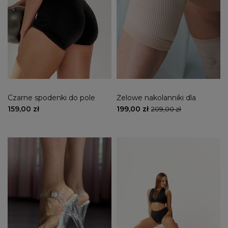
Czarne spodenki do pole
Żelowe nakolanniki dla
dance BENG
tancerzy- bunheads
159,00 zł
199,00 zł
209,00 zł