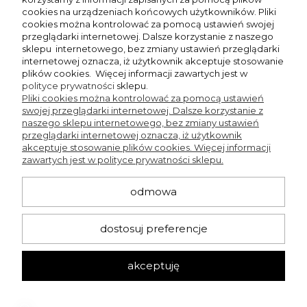
cookies na urządzeniach końcowych użytkowników. Pliki
zapisz się
cookies można kontrolować za pomocą ustawień swojej
przeglądarki internetowej. Dalsze korzystanie z naszego
sklepu internetowego, bez zmiany ustawień przeglądarki
Chcę dostawać powiadomienia o nowościach i rabatach w sklepie Beng
Shop.
internetowej oznacza, iż użytkownik akceptuje stosowanie
plików cookies. Więcej informacji zawartych jest w
polityce prywatności
sklepu.
Pliki cookies można kontrolować za pomocą ustawień
swojej przeglądarki internetowej. Dalsze korzystanie z
KONTAKT
naszego sklepu internetowego, bez zmiany ustawień
przeglądarki internetowej oznacza, iż użytkownik
akceptuje stosowanie plików cookies. Więcej informacji
+48 660 751 536
zawartych jest w polityce prywatności sklepu.
bengshop24@gmail.com
Pn-Czw 12:00-17:00
odmowa
Sklep stacjonarny
ul. Ordona 7, Katowice
dostosuj preferencje
Aktualne godziny otwarcia sklepu stacjonarnego
znajdziesz - kliknij tutaj
akceptuję