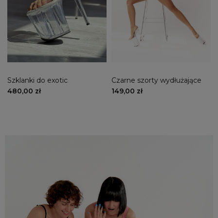
Szklanki do exotic
Czarne szorty wydłużające
FLAMINGO-808 Clear
nogi So Hot BENG
480,00 zł
149,00 zł
PLEASER