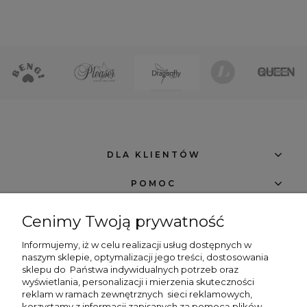
DLA KLIENTÓW
POMOC
O FIRMIE
Cenimy Twoją prywatność
NEWSLETTER -7% NA PIERWSZE ZAKUPY
Informujemy, iż w celu realizacji usług dostępnych w
naszym sklepie, optymalizacji jego treści, dostosowania
sklepu do
Państwa indywidualnych potrzeb oraz
wyświetlania, personalizacji i mierzenia skuteczności
reklam w ramach zewnętrznych
sieci reklamowych,
korzystamy z informacji zapisanych za pomocą plików