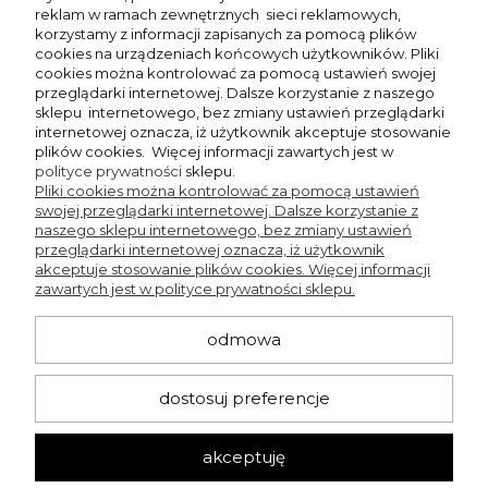
reklam w ramach zewnętrznych
sieci reklamowych,
korzystamy z informacji zapisanych za pomocą plików
Ocena sklepu:
cookies na urządzeniach końcowych użytkowników. Pliki
Ocena produktu:
cookies można kontrolować za pomocą ustawień swojej
przeglądarki internetowej. Dalsze korzystanie z naszego
Dodatkowy komentarz:
sklepu internetowego, bez zmiany ustawień przeglądarki
Świetnie leżą. Materiał rewelacyjny
internetowej oznacza, iż użytkownik akceptuje stosowanie
plików cookies. Więcej informacji zawartych jest w
polityce prywatności
sklepu.
Pliki cookies można kontrolować za pomocą ustawień
Iwona
swojej przeglądarki internetowej. Dalsze korzystanie z
Dodano: 2026-07-25
naszego sklepu internetowego, bez zmiany ustawień
Opinia zweryfikowana
przeglądarki internetowej oznacza, iż użytkownik
akceptuje stosowanie plików cookies. Więcej informacji
zawartych jest w polityce prywatności sklepu.
Ocena sklepu:
Ocena produktu:
odmowa
Dodatkowy komentarz:
Leżą świetnie. Materiał bardzo przyjemny w dotyku.
Polecam
dostosuj preferencje
Więcej opinii
akceptuję