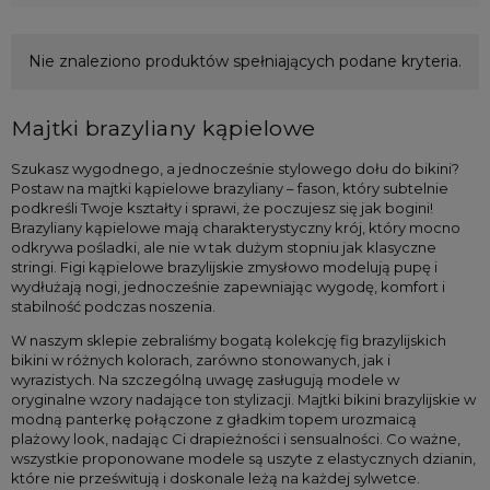
Kategorie
Nie znaleziono produktów spełniających podane kryteria.
Brazyliany kąpielowe
(0)
Nowość
Majtki brazyliany kąpielowe
Szukasz wygodnego, a jednocześnie stylowego dołu do bikini? 
Promocja
Postaw na majtki kąpielowe brazyliany – fason, który subtelnie 
podkreśli Twoje kształty i sprawi, że poczujesz się jak bogini! 
Brazyliany kąpielowe mają charakterystyczny krój, który mocno 
odkrywa pośladki, ale nie w tak dużym stopniu jak klasyczne 
stringi. Figi kąpielowe brazylijskie zmysłowo modelują pupę i 
wydłużają nogi, jednocześnie zapewniając wygodę, komfort i 
stabilność podczas noszenia. 
W naszym sklepie zebraliśmy bogatą kolekcję fig brazylijskich 
bikini w różnych kolorach, zarówno stonowanych, jak i 
wyrazistych. Na szczególną uwagę zasługują modele w 
oryginalne wzory nadające ton stylizacji. Majtki bikini brazylijskie w 
modną panterkę połączone z gładkim topem urozmaicą 
plażowy look, nadając Ci drapieżności i sensualności. Co ważne, 
wszystkie proponowane modele są uszyte z elastycznych dzianin, 
które nie prześwitują i doskonale leżą na każdej sylwetce.