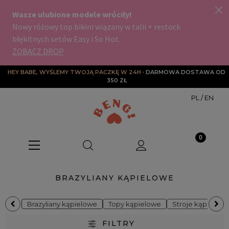
HEY BABE, WYŚLEMY TWOJĄ PACZKĘ W 24H
∙ DARMOWA DOSTAWA OD 
350 ZŁ
PL
/
EN
BRAZYLIANY KĄPIELOWE
Brazyliany kąpielowe
Topy kąpielowe
Stroje kąpielow
FILTRY