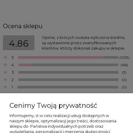
Ocena sklepu
Opinie, z których została wyliczona średnia,
4.86
są wystawione przez zweryfikowanych
klientów, którzy dokonali zakupu w sklepie.
5
(1053)
4
(166)
3
(3)
2
(0)
1
(0)
Cenimy Twoją prywatność
Informujemy, iż w celu realizacji usług dostępnych w
Iwona
naszym sklepie, optymalizacji jego treści, dostosowania
Dodano: 2026-07-25
sklepu do
Państwa indywidualnych potrzeb oraz
Opinia zweryfikowana
wyświetlania, personalizacji i mierzenia skuteczności