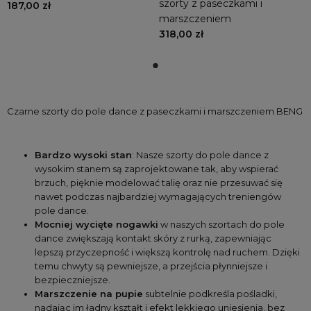
szorty z paseczkami i
187,00 zł
marszczeniem
318,00 zł
Czarne szorty do pole dance z paseczkami i marszczeniem BENG
Bardzo wysoki stan
: Nasze szorty do pole dance z 
wysokim stanem są zaprojektowane tak, aby wspierać 
brzuch, pięknie modelować talię oraz nie przesuwać się 
nawet podczas najbardziej wymagających treniengów 
pole dance. 
Mocniej wycięte nogawki
 w naszych szortach do pole 
dance zwiększają kontakt skóry z rurką, zapewniając 
lepszą przyczepność i większą kontrolę nad ruchem. Dzięki 
temu chwyty są pewniejsze, a przejścia płynniejsze i 
bezpieczniejsze.
Marszczenie na pupie
 subtelnie podkreśla pośladki, 
nadając im ładny kształt i efekt lekkiego uniesienia, bez 