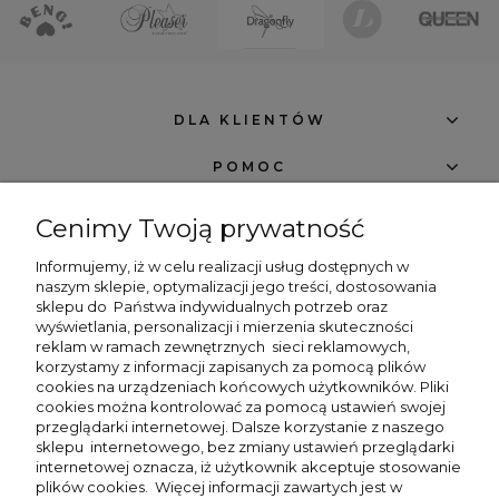
DLA KLIENTÓW
POMOC
O FIRMIE
Cenimy Twoją prywatność
NEWSLETTER -7% NA PIERWSZE ZAKUPY
Informujemy, iż w celu realizacji usług dostępnych w
naszym sklepie, optymalizacji jego treści, dostosowania
sklepu do
Państwa indywidualnych potrzeb oraz
wyświetlania, personalizacji i mierzenia skuteczności
reklam w ramach zewnętrznych
sieci reklamowych,
korzystamy z informacji zapisanych za pomocą plików
cookies na urządzeniach końcowych użytkowników. Pliki
zapisz się
cookies można kontrolować za pomocą ustawień swojej
przeglądarki internetowej. Dalsze korzystanie z naszego
sklepu internetowego, bez zmiany ustawień przeglądarki
Chcę dostawać powiadomienia o nowościach i rabatach w sklepie Beng
Shop.
internetowej oznacza, iż użytkownik akceptuje stosowanie
plików cookies. Więcej informacji zawartych jest w