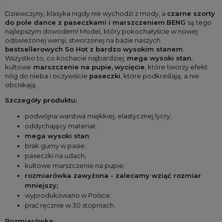
Dziewczyny, klasyka nigdy nie wychodzi z mody, a 
czarne szorty 
do pole dance z paseczkami i marszczeniem
BENG
 są tego 
najlepszym dowodem! Model, który pokochałyście w nowej 
odświeżonej wersji, stworzonej na bazie naszych 
bestsellerowych So Hot z bardzo wysokim stanem
. 
Wszystko to, co kochacie najbardziej: 
mega wysoki stan
, 
kultowe
 marszczenie na pupie,
wycięcie
, które tworzy efekt 
nóg do nieba i oczywiście 
paseczki
, które podkreślają, a nie 
obciskają.
Szczegóły produktu:
podwójna warstwa miękkiej, elastycznej lycry;
oddychający materiał;
mega wysoki stan
;
brak gumy w pasie;
paseczki na udach;
kultowe marszczenie na pupie;
rozmiarówka zawyżona - zalecamy wziąć rozmiar 
mniejszy;
wyprodukowano w Polsce;
prać ręcznie w 30 stopniach.
Rozmiarówka: