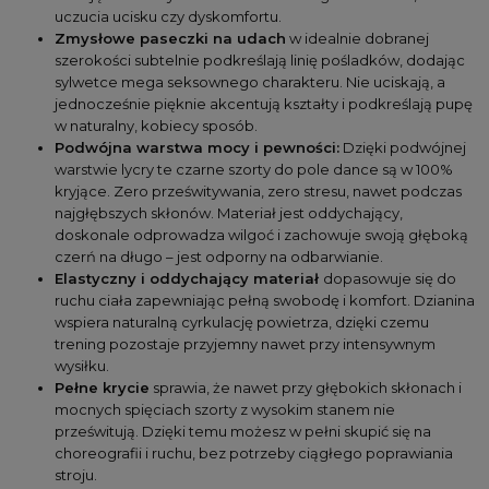
uczucia ucisku czy dyskomfortu.
Zmysłowe paseczki na udach
 w idealnie dobranej 
szerokości subtelnie podkreślają linię pośladków, dodając 
sylwetce mega seksownego charakteru. Nie uciskają, a 
jednocześnie pięknie akcentują kształty i podkreślają pupę 
w naturalny, kobiecy sposób.
Podwójna warstwa mocy i pewności:
 Dzięki podwójnej 
warstwie lycry te 
czarne szorty do pole dance
 są w 100% 
kryjące. Zero prześwitywania, zero stresu, nawet podczas 
najgłębszych skłonów. Materiał jest oddychający, 
doskonale 
odprowadza wilgoć
 i zachowuje swoją głęboką 
czerń na długo – jest 
odporny na odbarwianie.
Elastyczny i oddychający materiał 
dopasowuje się do 
ruchu ciała zapewniając pełną swobodę i komfort. Dzianina 
wspiera naturalną cyrkulację powietrza, dzięki czemu 
trening pozostaje przyjemny nawet przy intensywnym 
wysiłku.
Pełne krycie
 sprawia, że nawet przy głębokich skłonach i 
mocnych spięciach szorty z wysokim stanem nie 
prześwitują. Dzięki temu możesz w pełni skupić się na 
choreografii i ruchu, bez potrzeby ciągłego poprawiania 
stroju.