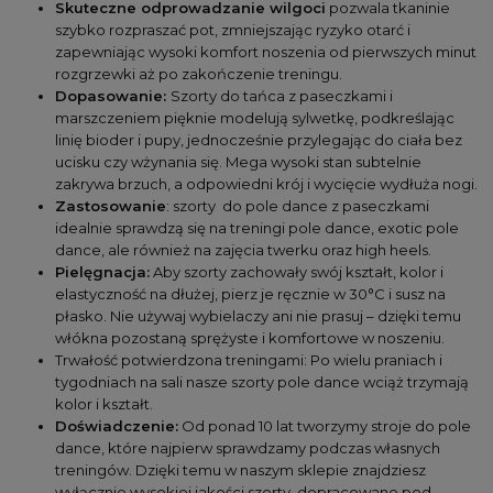
Skuteczne odprowadzanie wilgoci
 pozwala tkaninie 
szybko rozpraszać pot, zmniejszając ryzyko otarć i 
zapewniając wysoki komfort noszenia od pierwszych minut 
rozgrzewki aż po zakończenie treningu.
Dopasowanie:
Szorty do tańca z paseczkami i 
marszczeniem pięknie modelują sylwetkę, podkreślając 
linię bioder i pupy, jednocześnie przylegając do ciała bez 
ucisku czy wżynania się. Mega wysoki stan subtelnie 
zakrywa brzuch, a odpowiedni krój i wycięcie wydłuża nogi. 
Zastosowanie
: szorty  do pole dance z paseczkami 
idealnie sprawdzą się na treningi pole dance, exotic pole 
dance, ale również na zajęcia twerku oraz high heels. 
Pielęgnacja:
 Aby szorty zachowały swój kształt, kolor i 
elastyczność na dłużej, 
pierz je ręcznie w 30°C i susz na 
płasko
.
 Nie używaj wybielaczy ani nie prasuj – dzięki temu 
włókna pozostaną sprężyste i komfortowe w noszeniu.
Trwałość potwierdzona treningami: Po wielu praniach i 
tygodniach na sali nasze szorty pole dance wciąż trzymają 
kolor i kształt.
Doświadczenie:
 Od ponad 10 lat tworzymy stroje do pole 
dance, które najpierw sprawdzamy podczas własnych 
treningów. Dzięki temu w naszym sklepie znajdziesz 
wyłącznie 
wysokiej jakości szorty
,
 dopracowane pod 