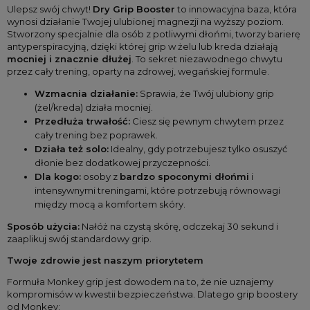
Ulepsz swój chwyt! 
Dry Grip Booster
 to innowacyjna baza, która 
wynosi działanie Twojej ulubionej magnezji na wyższy poziom. 
Stworzony specjalnie dla osób z potliwymi dłońmi, tworzy barierę 
antyperspiracyjną, dzięki której grip w żelu lub kreda działają 
mocniej i znacznie dłużej
. To sekret niezawodnego chwytu 
przez cały trening, oparty na zdrowej, wegańskiej formule. 
Wzmacnia działanie:
 Sprawia, że Twój ulubiony grip 
(żel/kreda) działa mocniej.
Przedłuża trwałość:
 Ciesz się pewnym chwytem przez 
cały trening bez poprawek.
Działa też solo:
 Idealny, gdy potrzebujesz tylko osuszyć 
dłonie bez dodatkowej przyczepności.
Dla kogo:
 osoby z 
bardzo spoconymi dłońmi
 i 
intensywnymi treningami, które potrzebują równowagi 
między mocą a komfortem skóry.
Sposób użycia:
 Nałóż na czystą skórę, odczekaj 30 sekund i 
zaaplikuj swój standardowy grip. 
Twoje zdrowie jest naszym priorytetem
Formuła Monkey grip jest dowodem na to, że nie uznajemy 
kompromisów w kwestii bezpieczeństwa. Dlatego grip boostery 
od Monkey: 