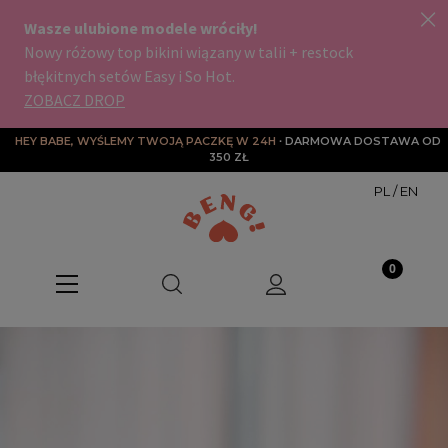
HEY BABE, WYŚLEMY TWOJĄ PACZKĘ W 24H
∙ DARMOWA DOSTAWA OD 
350 ZŁ
PL
/
EN