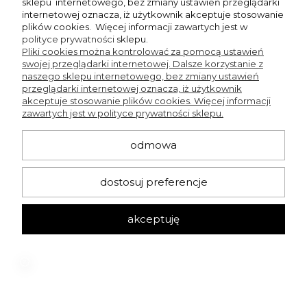
sklepu internetowego, bez zmiany ustawień przeglądarki
internetowej oznacza, iż użytkownik akceptuje stosowanie
plików cookies. Więcej informacji zawartych jest w
polityce prywatności
sklepu.
Pliki cookies można kontrolować za pomocą ustawień
zapisz się
swojej przeglądarki internetowej. Dalsze korzystanie z
naszego sklepu internetowego, bez zmiany ustawień
przeglądarki internetowej oznacza, iż użytkownik
Chcę dostawać powiadomienia o nowościach i rabatach w sklepie Beng
akceptuje stosowanie plików cookies. Więcej informacji
Shop.
zawartych jest w polityce prywatności sklepu.
odmowa
KONTAKT
dostosuj preferencje
+48 660 751 536
bengshop24@gmail.com
Pn-Czw 12:00-17:00
akceptuję
Sklep stacjonarny
ul. Ordona 7, Katowice
Aktualne godziny otwarcia sklepu stacjonarnego
znajdziesz - kliknij tutaj