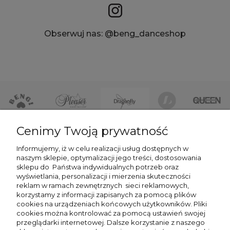
Obserwuj nas: @beng_danceshop
Cenimy Twoją prywatność
DLA KLIENTÓW
Informujemy, iż w celu realizacji usług dostępnych w
naszym sklepie, optymalizacji jego treści, dostosowania
sklepu do
Państwa indywidualnych potrzeb oraz
POMOC
wyświetlania, personalizacji i mierzenia skuteczności
reklam w ramach zewnętrznych
sieci reklamowych,
O FIRMIE
korzystamy z informacji zapisanych za pomocą plików
cookies na urządzeniach końcowych użytkowników. Pliki
NEWSLETTER -7% NA PIERWSZE ZAKUPY
cookies można kontrolować za pomocą ustawień swojej
przeglądarki internetowej. Dalsze korzystanie z naszego