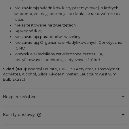
Nie zawierają składników klasy przemysłowej, o których 
wiadomo, że mają potencjalne działanie rakotwórcze dla 
ludzi;
Nie są testowane na zwierzętach;
Są wegańskie;
Nie zawierają parabenów i wazeliny;
Nie zawierają Organizmów Modyfikowanych Genetycznie 
(GMO).
Wszystkie składniki są zatwierdzone przez FDA, 
certyfikowane i pochodzą z etycznych źródeł.
Skład (INCI):
 Isoamyl Laurate, C10–C30 Acrylates, Crospolymer 
Acrylates, Alcohol, Silica, Glycerin, Water, Leucojum Aestivum 
Bulb Extract
Bezpieczeństwo
Koszty dostawy
Cena nie zawiera ewentualnych kosztów płatności