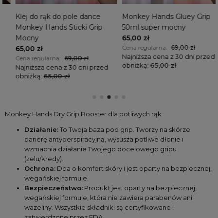
Klej do rąk do pole dance
Monkey Hands Gluey Grip
Monkey Hands Sticki Grip
50ml super mocny
Mocny
65,00 zł
Cena regularna:
69,00 zł
65,00 zł
Najniższa cena z 30 dni przed
Cena regularna:
69,00 zł
obniżką:
65,00 zł
Najniższa cena z 30 dni przed
obniżką:
65,00 zł
Monkey Hands Dry Grip Booster dla potliwych rąk
Działanie:
 To Twoja baza pod grip. Tworzy na skórze 
barierę antyperspiracyjną, 
wysusza potliwe dłonie
 i 
wzmacnia działanie Twojego docelowego gripu 
(żelu/kredy). 
Ochrona:
 Dba o komfort skóry i jest oparty na bezpiecznej, 
wegańskiej formule.
Bezpieczeństwo:
 Produkt jest oparty na bezpiecznej, 
wegańskiej formule, która nie zawiera parabenów ani 
wazeliny. Wszystkie składniki są certyfikowane i 
zatwierdzone przez FDA.