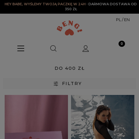
HEY BABE, WYŚLEMY TWOJĄ PACZKĘ W 24H
∙ DARMOWA DOSTAWA OD 
350 ZŁ
PL
/
EN
DO 400 ZŁ
FILTRY
Kategorie
do 400 zł
(3)
Rozmiar
XS/S
(2)