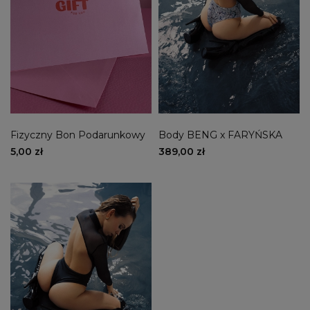
M
(2)
L
(2)
Nowość
nie
(3)
Promocja
nie
(3)
Fizyczny Bon Podarunkowy
Body BENG x FARYŃSKA
5,00 zł
389,00 zł