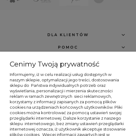
DLA KLIENTÓW
POMOC
O FIRMIE
Cenimy Twoją prywatność
NEWSLETTER -7% NA PIERWSZE ZAKUPY
Informujemy, iż w celu realizacji usług dostępnych w
naszym sklepie, optymalizacji jego treści, dostosowania
sklepu do
Państwa indywidualnych potrzeb oraz
wyświetlania, personalizacji i mierzenia skuteczności
reklam w ramach zewnętrznych
sieci reklamowych,
korzystamy z informacji zapisanych za pomocą plików
cookies na urządzeniach końcowych użytkowników. Pliki
zapisz się
cookies można kontrolować za pomocą ustawień swojej
przeglądarki internetowej. Dalsze korzystanie z naszego
sklepu internetowego, bez zmiany ustawień przeglądarki
Chcę dostawać powiadomienia o nowościach i rabatach w sklepie Beng
Shop.
internetowej oznacza, iż użytkownik akceptuje stosowanie
plików cookies. Więcej informacji zawartych jest w